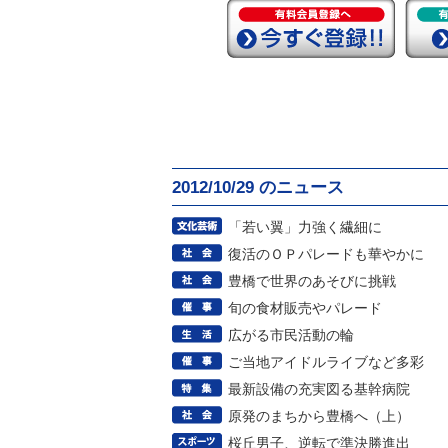
2012/10/29 のニュース
「若い翼」力強く繊細に
復活のＯＰパレードも華やかに
豊橋で世界のあそびに挑戦
旬の食材販売やパレード
広がる市民活動の輪
ご当地アイドルライブなど多彩
最新設備の充実図る基幹病院
原発のまちから豊橋へ（上）
桜丘男子、逆転で準決勝進出