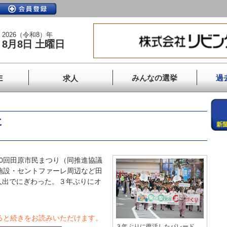
2026（令和8）年
8月8日 土曜日
みんなの選挙
過
E
求人
に
0回田原市民まつり（同推進協議
施設・セントファーレ周辺など田
人出でにぎわった。３年ぶりにオ
ると続きをお読みいただけます。
３年ぶりに復活したパレード