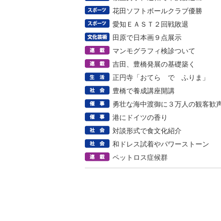
花田ソフトボールクラブ優勝
愛知ＥＡＳＴ２回戦敗退
田原で日本画９点展示
マンモグラフィ検診ついて
吉田、豊橋発展の基礎築く
正円寺「おてら で ふりま」
豊橋で養成講座開講
勇壮な海中渡御に３万人の観客歓
港にドイツの香り
対談形式で食文化紹介
和ドレス試着やパワーストーン
ペットロス症候群