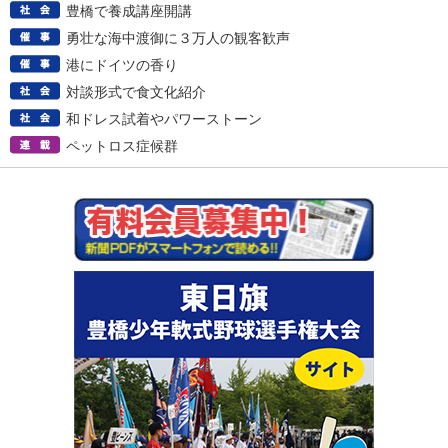
豊橋で養成講座開講
勇壮な海中渡御に３万人の観客歓声
港にドイツの香り
対談形式で食文化紹介
和ドレス試着やパワーストーン
ペットロス症候群