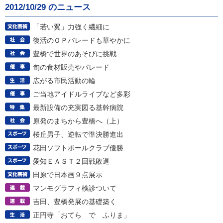
2012/10/29 のニュース
「若い翼」力強く繊細に
復活のＯＰパレードも華やかに
豊橋で世界のあそびに挑戦
旬の食材販売やパレード
広がる市民活動の輪
ご当地アイドルライブなど多彩
最新設備の充実図る基幹病院
原発のまちから豊橋へ（上）
桜丘男子、逆転で準決勝進出
花田ソフトボールクラブ優勝
愛知ＥＡＳＴ２回戦敗退
田原で日本画９点展示
マンモグラフィ検診ついて
吉田、豊橋発展の基礎築く
正円寺「おてら で ふりま」