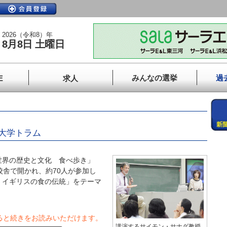
2026（令和8）年
8月8日 土曜日
みんなの選挙
過
E
求人
大学トラム
界の歴史と文化 食べ歩き」
校舎で開かれ、約70人が参加し
 イギリスの食の伝統」をテーマ
ると続きをお読みいただけます。
講演するサイモン・サナダ教授