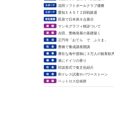
花田ソフトボールクラブ優勝
愛知ＥＡＳＴ２回戦敗退
田原で日本画９点展示
マンモグラフィ検診ついて
吉田、豊橋発展の基礎築く
正円寺「おてら で ふりま」
豊橋で養成講座開講
勇壮な海中渡御に３万人の観客歓
港にドイツの香り
対談形式で食文化紹介
和ドレス試着やパワーストーン
ペットロス症候群