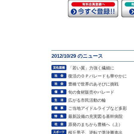
2012/10/29 のニュース
「若い翼」力強く繊細に
復活のＯＰパレードも華やかに
豊橋で世界のあそびに挑戦
旬の食材販売やパレード
広がる市民活動の輪
ご当地アイドルライブなど多彩
最新設備の充実図る基幹病院
原発のまちから豊橋へ（上）
桜丘男子、逆転で準決勝進出