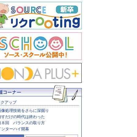
ックアップ
画像処理技術をさらに深掘り
治すだけの時代は終わった
第８回 バランスの取り方
インターハイ開幕