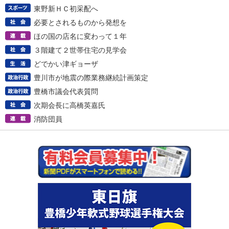
東野新ＨＣ初采配へ
必要とされるものから発想を
ほの国の店名に変わって１年
３階建て２世帯住宅の見学会
どでかい津ギョーザ
豊川市が地震の際業務継続計画策定
豊橋市議会代表質問
次期会長に高橋英嘉氏
消防団員