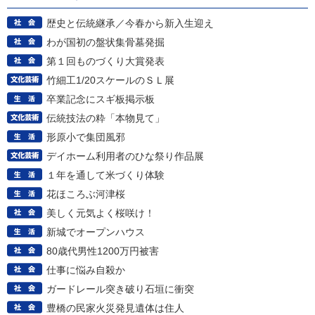
歴史と伝統継承／今春から新入生迎え
わが国初の盤状集骨墓発掘
第１回ものづくり大賞発表
竹細工1/20スケールのＳＬ展
卒業記念にスギ板掲示板
伝統技法の粋「本物見て」
形原小で集団風邪
デイホーム利用者のひな祭り作品展
１年を通して米づくり体験
花ほころぶ河津桜
美しく元気よく桜咲け！
新城でオープンハウス
80歳代男性1200万円被害
仕事に悩み自殺か
ガードレール突き破り石垣に衝突
豊橋の民家火災発見遺体は住人