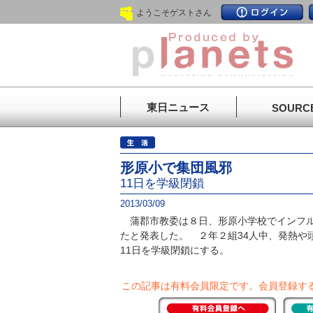
ようこそゲストさん
東日ニュース
SOURC
形原小で集団風邪
11日を学級閉鎖
2013/03/09
蒲郡市教委は８日、形原小学校でインフル
たと発表した。 ２年２組34人中、発熱や
11日を学級閉鎖にする。
この記事は有料会員限定です。
会員登録す