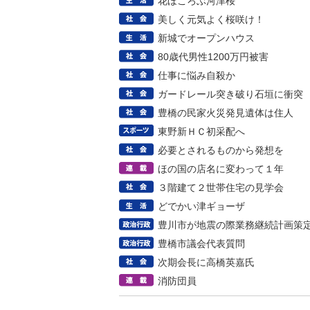
花ほころぶ河津桜
美しく元気よく桜咲け！
新城でオープンハウス
80歳代男性1200万円被害
仕事に悩み自殺か
ガードレール突き破り石垣に衝突
豊橋の民家火災発見遺体は住人
東野新ＨＣ初采配へ
必要とされるものから発想を
ほの国の店名に変わって１年
３階建て２世帯住宅の見学会
どでかい津ギョーザ
豊川市が地震の際業務継続計画策
豊橋市議会代表質問
次期会長に高橋英嘉氏
消防団員