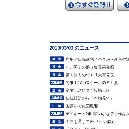
2013/03/09 のニュース
歴史と伝統継承／今春から新入生
わが国初の盤状集骨墓発掘
第１回ものづくり大賞発表
竹細工1/20スケールのＳＬ展
卒業記念にスギ板掲示板
伝統技法の粋「本物見て」
形原小で集団風邪
デイホーム利用者のひな祭り作品
１年を通して米づくり体験