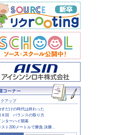
ックアップ
治すだけの時代は終わった
第８回 バランスの取り方
インターハイ開幕
ラスト200メートルで勝負 決勝...