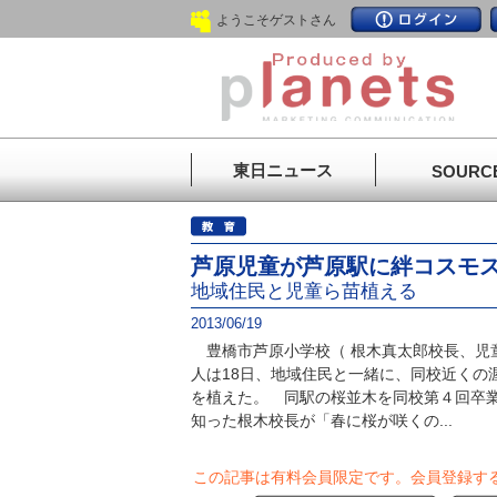
ようこそゲストさん
東日ニュース
SOURC
芦原児童が芦原駅に絆コスモ
地域住民と児童ら苗植える
2013/06/19
豊橋市芦原小学校（ 根木真太郎校長、児童
人は18日、地域住民と一緒に、同校近くの
を植えた。 同駅の桜並木を同校第４回卒
知った根木校長が「春に桜が咲くの...
この記事は有料会員限定です。
会員登録す