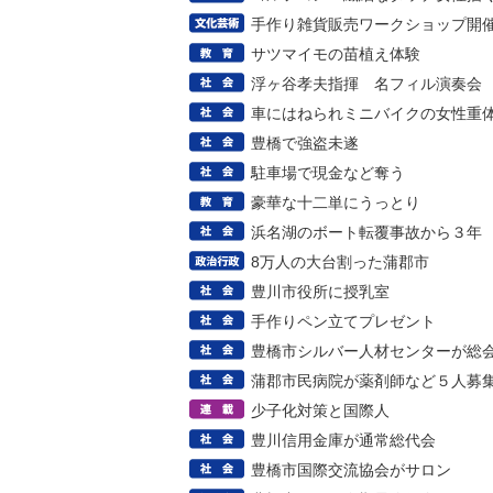
手作り雑貨販売ワークショップ開
サツマイモの苗植え体験
浮ヶ谷孝夫指揮 名フィル演奏会
車にはねられミニバイクの女性重
豊橋で強盗未遂
駐車場で現金など奪う
豪華な十二単にうっとり
浜名湖のボート転覆事故から３年
8万人の大台割った蒲郡市
豊川市役所に授乳室
手作りペン立てプレゼント
豊橋市シルバー人材センターが総
蒲郡市民病院が薬剤師など５人募
少子化対策と国際人
豊川信用金庫が通常総代会
豊橋市国際交流協会がサロン