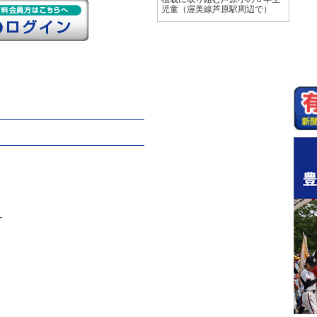
児童（渥美線芦原駅周辺で）
一
く