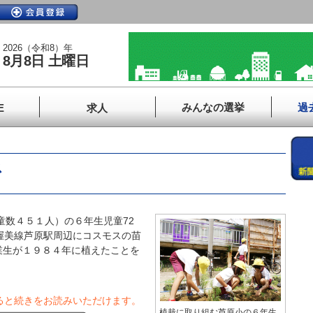
2026（令和8）年
8月8日 土曜日
みんなの選挙
過
E
求人
ス
数４５１人）の６年生児童72
渥美線芦原駅周辺にコスモスの苗
業生が１９８４年に植えたことを
ると続きをお読みいただけます。
植栽に取り組む芦原小の６年生