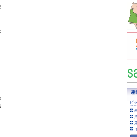
催
体
会
ピ
集