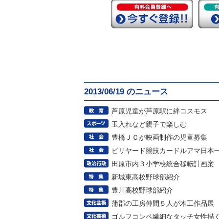
2013/06/19 のニュース
芦原児童が芦原駅に絆コスモス
玉入れなど親子で楽しむ
豊橋ＪＣが映画制作の児童募集
ビリヤード競技カードルアマ日本
田原市内３小学校統合移転計画案
新城東高校野球部紹介
豊川高校野球部紹介
蒲郡の工房仲間５人が木工作品展
ゴルフコンペ繊細なタッチ女性描