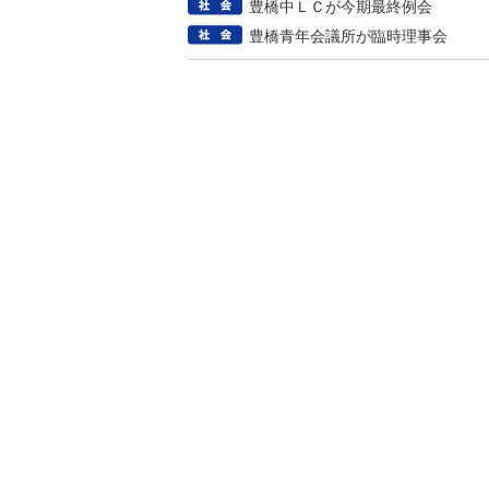
豊橋中ＬＣが今期最終例会
豊橋青年会議所が臨時理事会