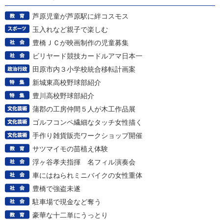
芦原児童が芦原駅に絆コスモス
玉入れなど親子で楽しむ
豊橋ＪＣが映画制作の児童募集
ビリヤード競技カードルアマ日本一
田原市内３小学校統合移転計画案
新城東高校野球部紹介
豊川高校野球部紹介
蒲郡の工房仲間５人が木工作品展
ゴルフコンペ繊細なタッチ女性描く
手作り雑貨販売ワークショップ開催
サツマイモの苗植え体験
浮ヶ谷孝夫指揮 名フィル演奏会
車にはねられミニバイクの女性重体
豊橋で強盗未遂
駐車場で現金など奪う
豪華な十二単にうっとり