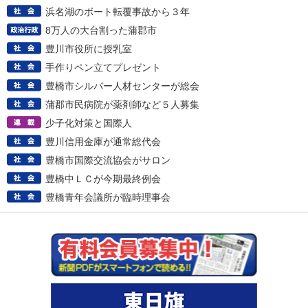
浜名湖のボート転覆事故から３年
8万人の大台割った蒲郡市
豊川市役所に授乳室
手作りペン立てプレゼント
豊橋市シルバー人材センターが総会
蒲郡市民病院が薬剤師など５人募集
少子化対策と国際人
豊川信用金庫が通常総代会
豊橋市国際交流協会がサロン
豊橋中ＬＣが今期最終例会
豊橋青年会議所が臨時理事会