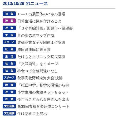
2013/10/29 のニュース
Ｂ―１出展団体のパネル登場
日常生活に気を付けること
『３小再編計画』田原市へ要望書
言の葉の道マップ作成
豊橋商業女子が団体１位突破
成田眞康氏に東日賞
たけもとクリニック院長講演
『文武両道』をイメージ
柿食べて合格間違いなし
秋季高校野球東海大会 決勝
『桜丘中学』私学の現場から㊥
小学生用の実験キット８セット
今年もこども八百屋さんを出店
第39回豊橋音楽連盟コンサート
生け花６点を展示