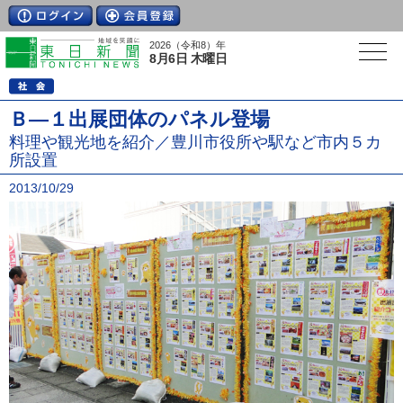
2026（令和8）年
8月6日 木曜日
Ｂ―１出展団体のパネル登場
料理や観光地を紹介／豊川市役所や駅など市内５カ
所設置
2013/10/29