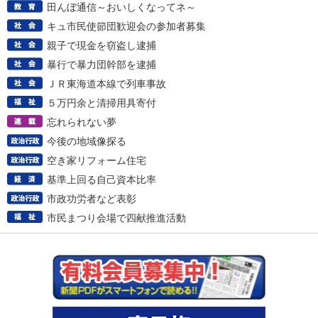
田んぼ通信～おいしくなってネ～
キュ市民使節団歓迎会の参加者募集
親子で現金を窃盗し逮捕
暴行で暴力団幹部を逮捕
ＪＲ東海道本線で列車事故
５万円余と清掃用具寄付
忘れられない夢
今後の地域像探る
空き家リフォーム住宅
基準上回る自己資本比率
市政功労者など表彰
市民まつり会場で四献推進活動