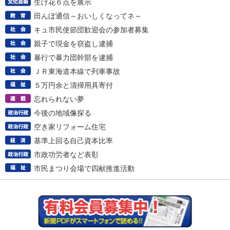
生け花６点を展示
田んぼ通信～おいしくなってネ～
キュ市民使節団歓迎会の参加者募集
親子で現金を窃盗し逮捕
暴行で暴力団幹部を逮捕
ＪＲ東海道本線で列車事故
５万円余と清掃用具寄付
忘れられない夢
今後の地域像探る
空き家リフォーム住宅
基準上回る自己資本比率
市政功労者など表彰
市民まつり会場で四献推進活動