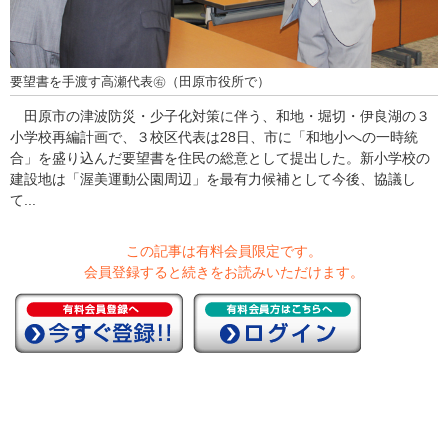
要望書を手渡す高瀬代表㊨（田原市役所で）
田原市の津波防災・少子化対策に伴う、和地・堀切・伊良湖の３
小学校再編計画で、３校区代表は28日、市に「和地小への一時統
合」を盛り込んだ要望書を住民の総意として提出した。新小学校の
建設地は「渥美運動公園周辺」を最有力候補として今後、協議し
て...
この記事は有料会員限定です。
会員登録すると続きをお読みいただけます。