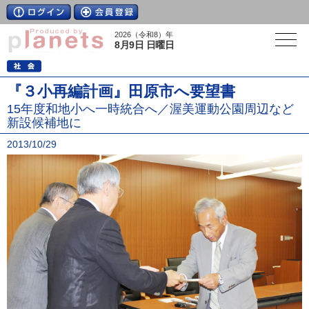
2026（令和8）年
8月9日 日曜日
『３小再編計画』田原市へ要望書
15年度和地小へ一時統合へ／渥美運動公園周辺など
新設候補地に
2013/10/29