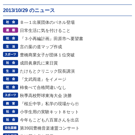
2013/10/29 のニュース
Ｂ―１出展団体のパネル登場
日常生活に気を付けること
『３小再編計画』田原市へ要望書
言の葉の道マップ作成
豊橋商業女子が団体１位突破
成田眞康氏に東日賞
たけもとクリニック院長講演
『文武両道』をイメージ
柿食べて合格間違いなし
秋季高校野球東海大会 決勝
『桜丘中学』私学の現場から㊥
小学生用の実験キット８セット
今年もこども八百屋さんを出店
第39回豊橋音楽連盟コンサート