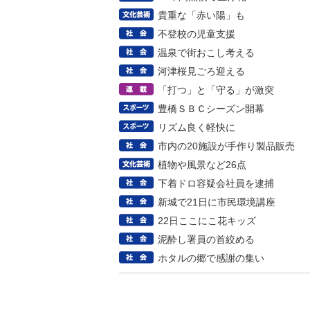
貴重な「赤い陽」も
不登校の児童支援
温泉で街おこし考える
河津桜見ごろ迎える
「打つ」と「守る」が激突
豊橋ＳＢＣシーズン開幕
リズム良く軽快に
市内の20施設が手作り製品販売
植物や風景など26点
下着ドロ容疑会社員を逮捕
新城で21日に市民環境講座
22日ここにこ花キッズ
泥酔し署員の首絞める
ホタルの郷で感謝の集い