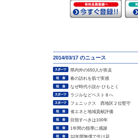
2014/03/17 のニュース
県内外の650人が疾走
春の訪れを肌で実感
なぜ時代小説か ひもとく
ラジルなどベスト８へ
フェニックス 西地区２位堅守
省エネと地域貢献評価
目指すべきは100年
1年間の指導に感謝
32年間無償で生け花