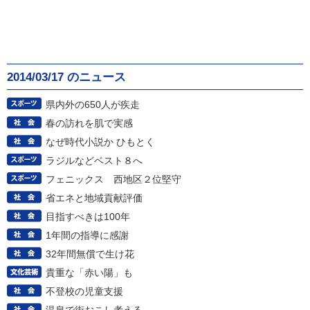
2014/03/17 のニュース
県内外の650人が疾走
春の訪れを肌で実感
なぜ時代小説か ひもとく
ラジルなどベスト８へ
フェニックス 西地区２位堅守
省エネと地域貢献評価
目指すべきは100年
1年間の指導に感謝
32年間無償で生け花
貴重な「赤い陽」も
不登校の児童支援