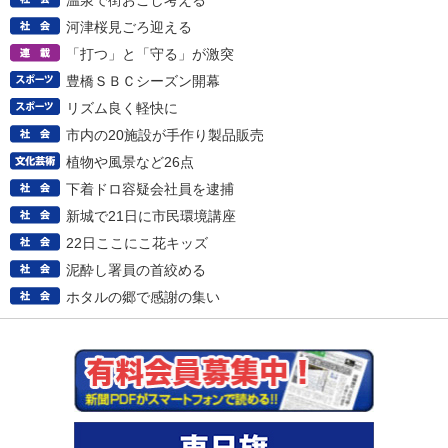
温泉で街おこし考える
河津桜見ごろ迎える
「打つ」と「守る」が激突
豊橋ＳＢＣシーズン開幕
リズム良く軽快に
市内の20施設が手作り製品販売
植物や風景など26点
下着ドロ容疑会社員を逮捕
新城で21日に市民環境講座
22日ここにこ花キッズ
泥酔し署員の首絞める
ホタルの郷で感謝の集い