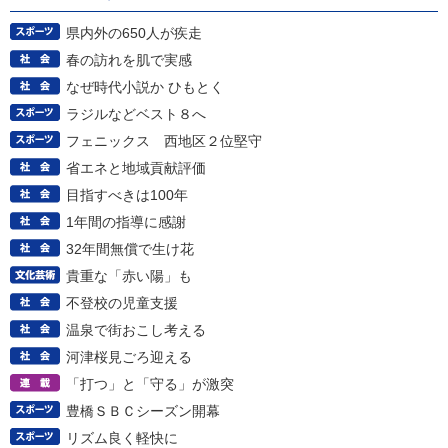
県内外の650人が疾走
春の訪れを肌で実感
なぜ時代小説か ひもとく
ラジルなどベスト８へ
フェニックス 西地区２位堅守
省エネと地域貢献評価
目指すべきは100年
1年間の指導に感謝
32年間無償で生け花
貴重な「赤い陽」も
不登校の児童支援
温泉で街おこし考える
河津桜見ごろ迎える
「打つ」と「守る」が激突
豊橋ＳＢＣシーズン開幕
リズム良く軽快に