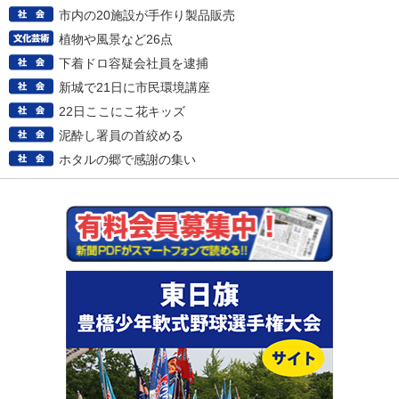
市内の20施設が手作り製品販売
植物や風景など26点
下着ドロ容疑会社員を逮捕
新城で21日に市民環境講座
22日ここにこ花キッズ
泥酔し署員の首絞める
ホタルの郷で感謝の集い