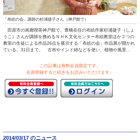
「布絵の会」講師の杉浦捷子さん（神戸館で）
田原市の画廊喫茶神戸館で、豊橋在住の布絵作家杉浦捷子（しょ
うこ）さんが講師を務めるＮＨＫ文化センター布絵教室ほか２つの
教室の生徒による作品26点を展示する「布絵の会」作品展が開かれ
ている。31日まで。 古布やインド綿などを使い、植物や風景...
この記事は有料会員限定です。
会員登録すると続きをお読みいただけます。
2014/03/17 のニュース