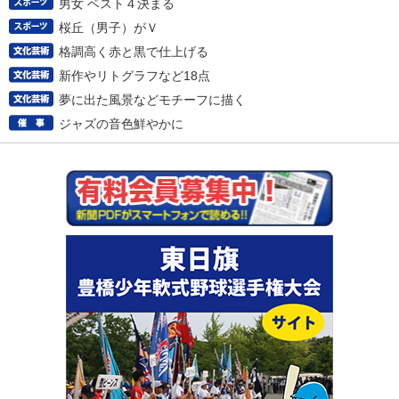
男女 ベスト４決まる
桜丘（男子）がＶ
格調高く赤と黒で仕上げる
新作やリトグラフなど18点
夢に出た風景などモチーフに描く
ジャズの音色鮮やかに