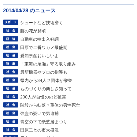
2014/04/28 のニュース
シュートなど技術磨く
藤の花が見頃
自動車の輸出入好調
田原で二番ワカメ最盛期
愛知県産おいしいよ
「東海の尾瀬」守る取り組み
最新機器やプロの指導も
県内から34人２団体が栄誉
ものづくりの楽しさ知って
200人が自慢ののど披露
階段から転落？重体の男性死亡
強盗の疑いで男逮捕
青空の下で紙芝居まつり
田原二七の市大盛況