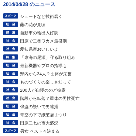
2014/04/28 のニュース
シュートなど技術磨く
藤の花が見頃
自動車の輸出入好調
田原で二番ワカメ最盛期
愛知県産おいしいよ
「東海の尾瀬」守る取り組み
最新機器やプロの指導も
県内から34人２団体が栄誉
ものづくりの楽しさ知って
200人が自慢ののど披露
階段から転落？重体の男性死亡
強盗の疑いで男逮捕
青空の下で紙芝居まつり
田原二七の市大盛況
男女 ベスト４決まる