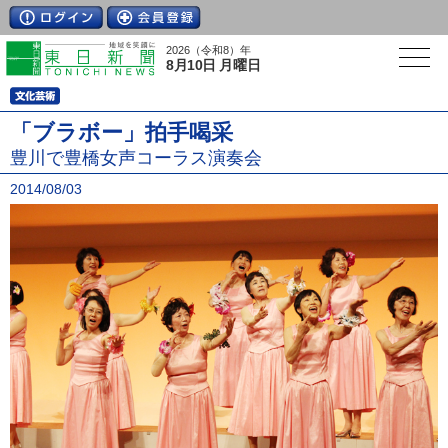
2026（令和8）年
8月10日 月曜日
「ブラボー」拍手喝采
豊川で豊橋女声コーラス演奏会
2014/08/03