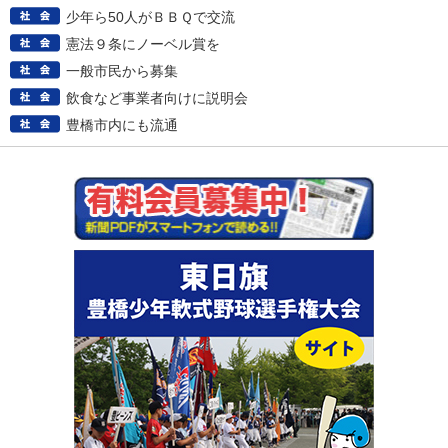
少年ら50人がＢＢＱで交流
憲法９条にノーベル賞を
一般市民から募集
飲食など事業者向けに説明会
豊橋市内にも流通