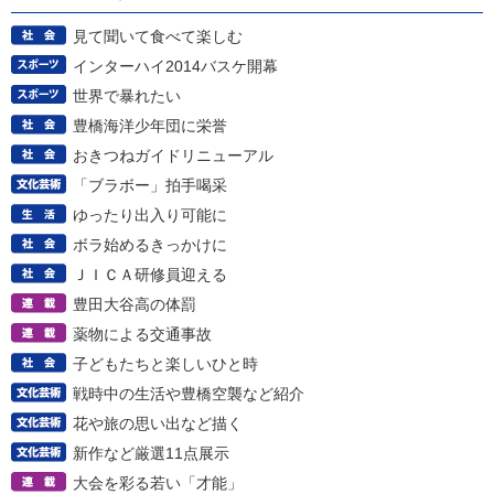
見て聞いて食べて楽しむ
インターハイ2014バスケ開幕
世界で暴れたい
豊橋海洋少年団に栄誉
おきつねガイドリニューアル
「ブラボー」拍手喝采
ゆったり出入り可能に
ボラ始めるきっかけに
ＪＩＣＡ研修員迎える
豊田大谷高の体罰
薬物による交通事故
子どもたちと楽しいひと時
戦時中の生活や豊橋空襲など紹介
花や旅の思い出など描く
新作など厳選11点展示
大会を彩る若い「才能」