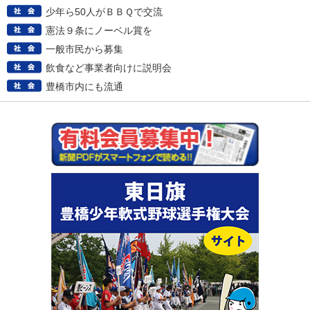
少年ら50人がＢＢＱで交流
憲法９条にノーベル賞を
一般市民から募集
飲食など事業者向けに説明会
豊橋市内にも流通