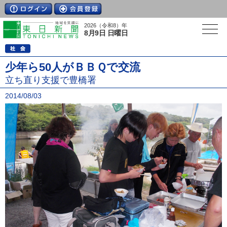
2026（令和8）年
8月9日 日曜日
少年ら50人がＢＢＱで交流
立ち直り支援で豊橋署
2014/08/03