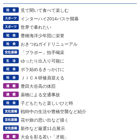
見て聞いて食べて楽しむ
インターハイ2014バスケ開幕
世界で暴れたい
豊橋海洋少年団に栄誉
おきつねガイドリニューアル
「ブラボー」拍手喝采
ゆったり出入り可能に
ボラ始めるきっかけに
ＪＩＣＡ研修員迎える
豊田大谷高の体罰
薬物による交通事故
子どもたちと楽しいひと時
戦時中の生活や豊橋空襲など紹介
花や旅の思い出など描く
新作など厳選11点展示
大会を彩る若い「才能」