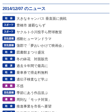
2014/12/07 のニュース
大きなキャンパス 垂直面に挑戦
豊橋市 連覇ならず
ヤクルト小川投手ら野球教室
感動ヒューマンドラマ
蒲郡で「夢おいかけて映画会」
図書館まつり盛況
冬の鉢花 対面販売
過去９年間で最高に
乗車券で滑走料無料
遺伝子検査など学ぶ
不惑
季節にあう作品並ぶ
周到な「モッチ対策」
推進事業を市長へ要望