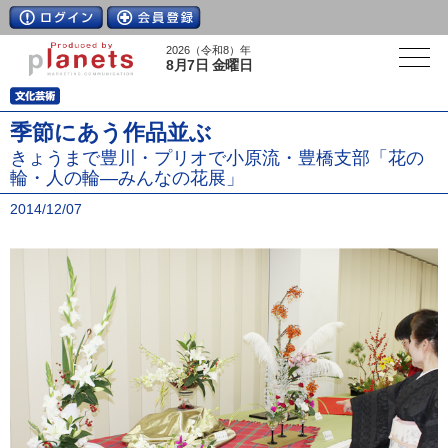
2026（令和8）年
8月7日 金曜日
季節にあう作品並ぶ
きょうまで豊川・プリオで小原流・豊橋支部「花の
輪・人の輪―みんなの花展」
2014/12/07