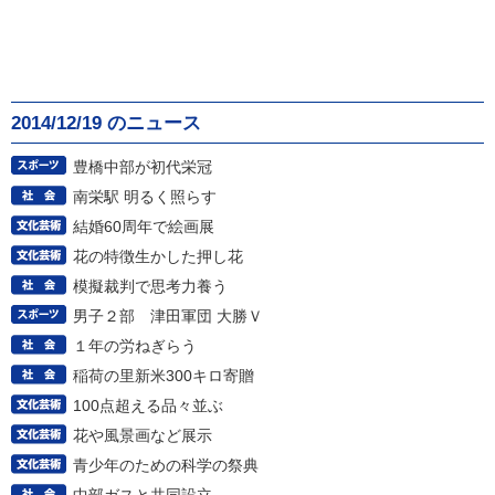
2014/12/19 のニュース
豊橋中部が初代栄冠
南栄駅 明るく照らす
結婚60周年で絵画展
花の特徴生かした押し花
模擬裁判で思考力養う
男子２部 津田軍団 大勝Ｖ
１年の労ねぎらう
稲荷の里新米300キロ寄贈
100点超える品々並ぶ
花や風景画など展示
青少年のための科学の祭典