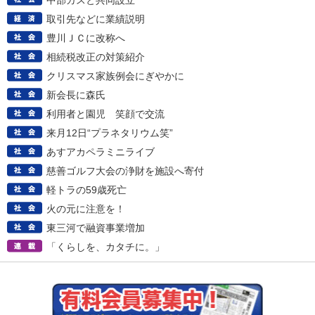
中部ガスと共同設立
取引先などに業績説明
豊川ＪＣに改称へ
相続税改正の対策紹介
クリスマス家族例会にぎやかに
新会長に森氏
利用者と園児 笑顔で交流
来月12日“プラネタリウム笑”
あすアカペラミニライブ
慈善ゴルフ大会の浄財を施設へ寄付
軽トラの59歳死亡
火の元に注意を！
東三河で融資事業増加
「くらしを、カタチに。」