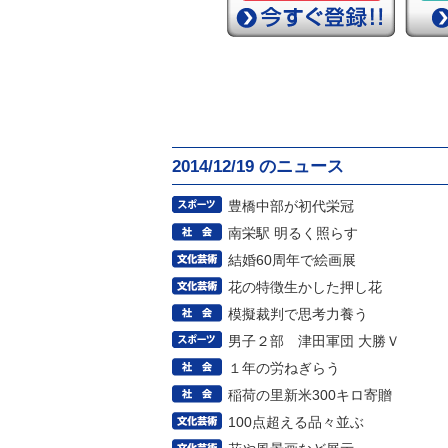
2014/12/19 のニュース
豊橋中部が初代栄冠
南栄駅 明るく照らす
結婚60周年で絵画展
花の特徴生かした押し花
模擬裁判で思考力養う
男子２部 津田軍団 大勝Ｖ
１年の労ねぎらう
稲荷の里新米300キロ寄贈
100点超える品々並ぶ