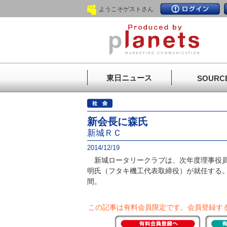
ようこそゲストさん
東日ニュース
SOURC
新会長に森氏
新城ＲＣ
2014/12/19
新城ロータリークラブは、次年度理事役員
明氏（フタキ機工代表取締役）が就任する
間。
この記事は有料会員限定です。
会員登録す