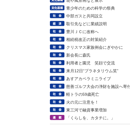
花や風景画など展示
青少年のための科学の祭典
中部ガスと共同設立
取引先などに業績説明
豊川ＪＣに改称へ
相続税改正の対策紹介
クリスマス家族例会にぎやかに
新会長に森氏
利用者と園児 笑顔で交流
来月12日“プラネタリウム笑”
あすアカペラミニライブ
慈善ゴルフ大会の浄財を施設へ寄
軽トラの59歳死亡
火の元に注意を！
東三河で融資事業増加
「くらしを、カタチに。」