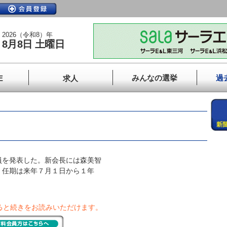
2026（令和8）年
8月8日 土曜日
みんなの選挙
過
E
求人
を発表した。新会長には森美智
。任期は来年７月１日から１年
ると続きをお読みいただけます。