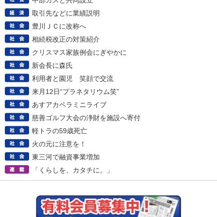
中部ガスと共同設立
取引先などに業績説明
豊川ＪＣに改称へ
相続税改正の対策紹介
クリスマス家族例会にぎやかに
新会長に森氏
利用者と園児 笑顔で交流
来月12日“プラネタリウム笑”
あすアカペラミニライブ
慈善ゴルフ大会の浄財を施設へ寄付
軽トラの59歳死亡
火の元に注意を！
東三河で融資事業増加
「くらしを、カタチに。」