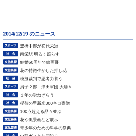
2014/12/19 のニュース
豊橋中部が初代栄冠
南栄駅 明るく照らす
結婚60周年で絵画展
花の特徴生かした押し花
模擬裁判で思考力養う
男子２部 津田軍団 大勝Ｖ
１年の労ねぎらう
稲荷の里新米300キロ寄贈
100点超える品々並ぶ
花や風景画など展示
青少年のための科学の祭典