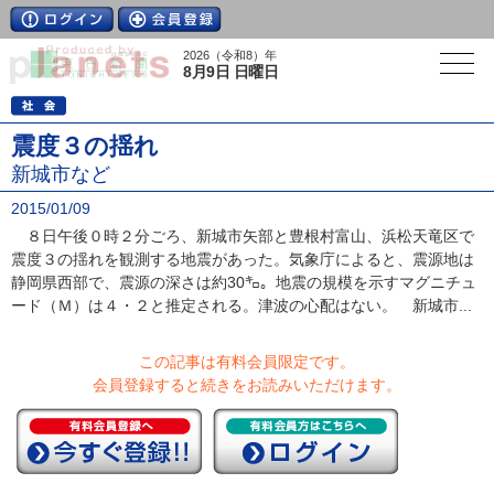
2026（令和8）年
8月9日 日曜日
震度３の揺れ
新城市など
2015/01/09
８日午後０時２分ごろ、新城市矢部と豊根村富山、浜松天竜区で
震度３の揺れを観測する地震があった。気象庁によると、震源地は
静岡県西部で、震源の深さは約30㌔。地震の規模を示すマグニチュ
ード（Ｍ）は４・２と推定される。津波の心配はない。 新城市...
この記事は有料会員限定です。
会員登録すると続きをお読みいただけます。