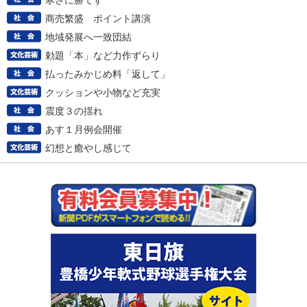
寒さに勝てず
商売繁盛 ポイント講演
地域発展へ一致団結
勅題「本」など力作ずらり
払ったみかじめ料「返して」
クッションや小物など充実
震度３の揺れ
あす１月例会開催
幻想と癒やし感じて