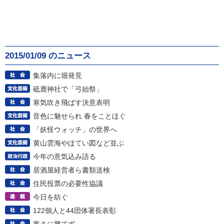
2015/01/09 のニュース
集落内に堀発見
砥鹿神社で「弓始祭」
寒気吹き飛ばす決意表明
音色に魅せられ 春をことほぐ
「妖怪ウォッチ」の世界へ
黄山雲海やほてい図など並ぶ
今年の意気込み語る
居酒屋経営者ら書類送検
住民投票の必要性協議
今日を紡ぐ
122個人と44団体署長表彰