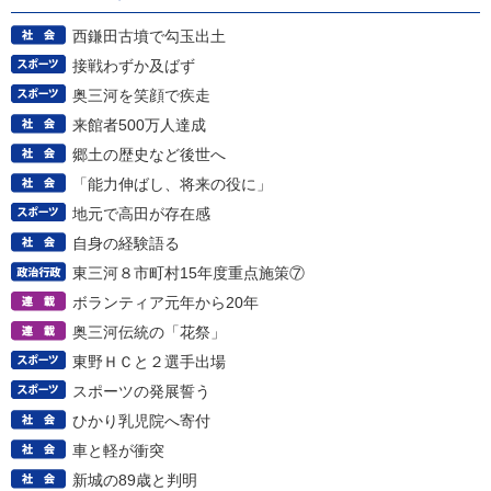
西鎌田古墳で勾玉出土
接戦わずか及ばず
奥三河を笑顔で疾走
来館者500万人達成
郷土の歴史など後世へ
「能力伸ばし、将来の役に」
地元で高田が存在感
自身の経験語る
東三河８市町村15年度重点施策⑦
ボランティア元年から20年
奥三河伝統の「花祭」
東野ＨＣと２選手出場
スポーツの発展誓う
ひかり乳児院へ寄付
車と軽が衝突
新城の89歳と判明