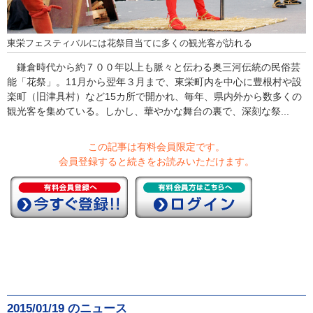
東栄フェスティバルには花祭目当てに多くの観光客が訪れる
鎌倉時代から約７００年以上も脈々と伝わる奥三河伝統の民俗芸
能「花祭」。11月から翌年３月まで、東栄町内を中心に豊根村や設
楽町（旧津具村）など15カ所で開かれ、毎年、県内外から数多くの
観光客を集めている。しかし、華やかな舞台の裏で、深刻な祭...
この記事は有料会員限定です。
会員登録すると続きをお読みいただけます。
2015/01/19 のニュース