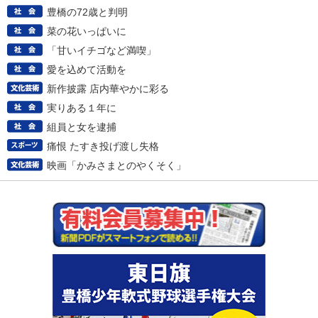
豊橋の72歳と判明
菜の花いっぱいに
「甘いイチゴなど満喫」
愛を込めて活動を
新作披露 店内華やかに彩る
実りある１年に
組員と女を逮捕
痛恨 たすき投げ渡し失格
映画「かみさまとのやくそく」