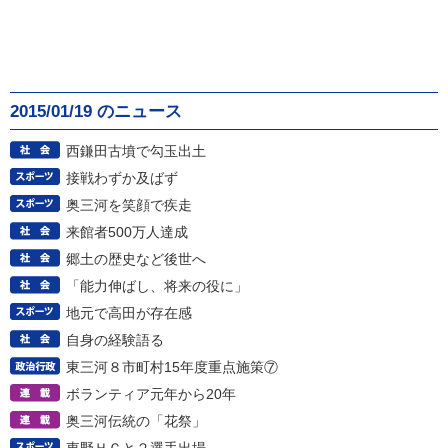
2015/01/19 のニュース
西鎌田古墳で勾玉出土
接戦わずか及ばず
奥三河を笑顔で疾走
来館者500万人達成
郷土の歴史など後世へ
「能力伸ばし、将来の役に」
地元で高田が存在感
自身の経験語る
東三河８市町村15年度重点施策⑦
ボランティア元年から20年
奥三河伝統の「花祭」