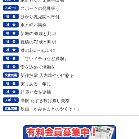
東野ＨＣと２選手出場
スポーツの発展誓う
ひかり乳児院へ寄付
車と軽が衝突
新城の89歳と判明
豊橋の72歳と判明
菜の花いっぱいに
「甘いイチゴなど満喫」
愛を込めて活動を
新作披露 店内華やかに彩る
実りある１年に
組員と女を逮捕
痛恨 たすき投げ渡し失格
映画「かみさまとのやくそく」