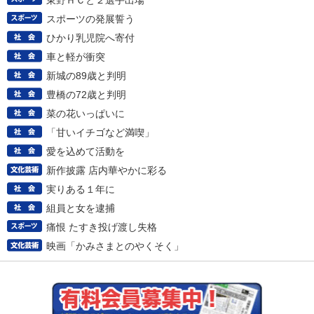
東野ＨＣと２選手出場
スポーツの発展誓う
ひかり乳児院へ寄付
車と軽が衝突
新城の89歳と判明
豊橋の72歳と判明
菜の花いっぱいに
「甘いイチゴなど満喫」
愛を込めて活動を
新作披露 店内華やかに彩る
実りある１年に
組員と女を逮捕
痛恨 たすき投げ渡し失格
映画「かみさまとのやくそく」