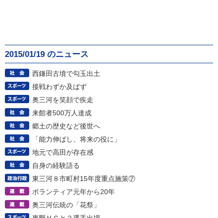
2015/01/19 のニュース
西鎌田古墳で勾玉出土
接戦わずか及ばず
奥三河を笑顔で疾走
来館者500万人達成
郷土の歴史など後世へ
「能力伸ばし、将来の役に」
地元で高田が存在感
自身の経験語る
東三河８市町村15年度重点施策⑦
ボランティア元年から20年
奥三河伝統の「花祭」