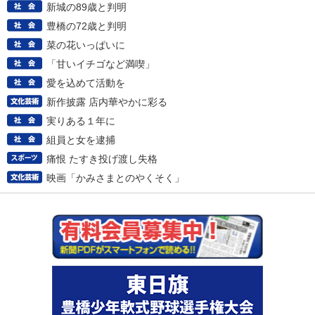
新城の89歳と判明
豊橋の72歳と判明
菜の花いっぱいに
「甘いイチゴなど満喫」
愛を込めて活動を
新作披露 店内華やかに彩る
実りある１年に
組員と女を逮捕
痛恨 たすき投げ渡し失格
映画「かみさまとのやくそく」