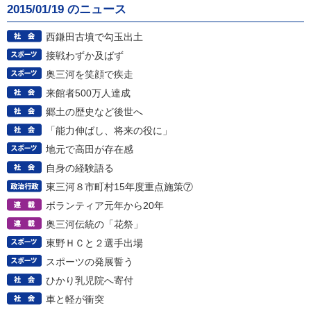
2015/01/19 のニュース
西鎌田古墳で勾玉出土
接戦わずか及ばず
奥三河を笑顔で疾走
来館者500万人達成
郷土の歴史など後世へ
「能力伸ばし、将来の役に」
地元で高田が存在感
自身の経験語る
東三河８市町村15年度重点施策⑦
ボランティア元年から20年
奥三河伝統の「花祭」
東野ＨＣと２選手出場
スポーツの発展誓う
ひかり乳児院へ寄付
車と軽が衝突