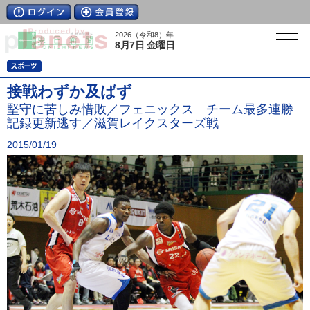
2026（令和8）年
8月7日 金曜日
接戦わずか及ばず
堅守に苦しみ惜敗／フェニックス チーム最多連勝
記録更新逃す／滋賀レイクスターズ戦
2015/01/19