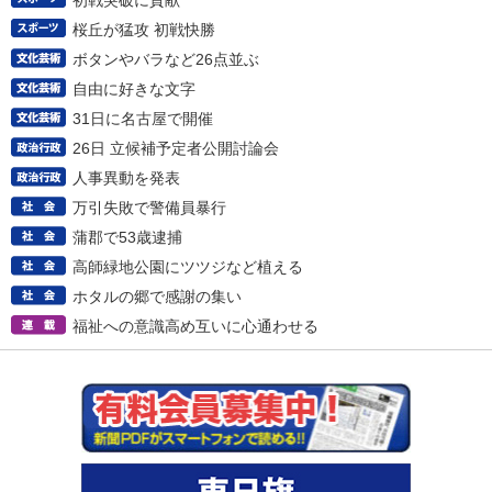
初戦突破に貢献
桜丘が猛攻 初戦快勝
ボタンやバラなど26点並ぶ
自由に好きな文字
31日に名古屋で開催
26日 立候補予定者公開討論会
人事異動を発表
万引失敗で警備員暴行
蒲郡で53歳逮捕
高師緑地公園にツツジなど植える
ホタルの郷で感謝の集い
福祉への意識高め互いに心通わせる