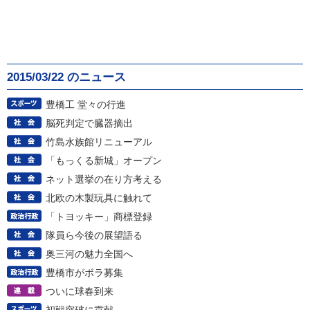
2015/03/22 のニュース
豊橋工 堂々の行進
脳死判定で臓器摘出
竹島水族館リニューアル
「もっくる新城」オープン
ネット選挙の在り方考える
北欧の木製玩具に触れて
「トヨッキー」商標登録
隊員ら今後の展望語る
奥三河の魅力全国へ
豊橋市がボラ募集
ついに球春到来