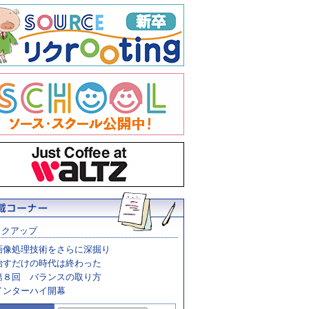
ックアップ
画像処理技術をさらに深掘り
治すだけの時代は終わった
第８回 バランスの取り方
インターハイ開幕