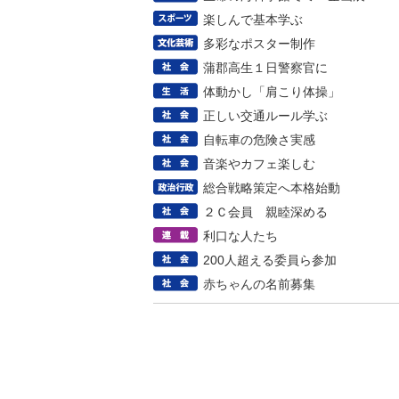
楽しんで基本学ぶ
多彩なポスター制作
蒲郡高生１日警察官に
体動かし「肩こり体操」
正しい交通ルール学ぶ
自転車の危険さ実感
音楽やカフェ楽しむ
総合戦略策定へ本格始動
２Ｃ会員 親睦深める
利口な人たち
200人超える委員ら参加
赤ちゃんの名前募集