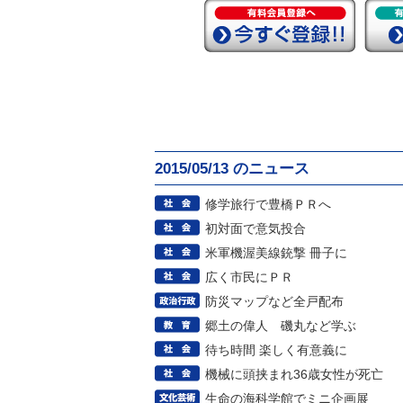
2015/05/13 のニュース
修学旅行で豊橋ＰＲへ
初対面で意気投合
米軍機渥美線銃撃 冊子に
広く市民にＰＲ
防災マップなど全戸配布
郷土の偉人 磯丸など学ぶ
待ち時間 楽しく有意義に
機械に頭挟まれ36歳女性が死亡
生命の海科学館でミニ企画展