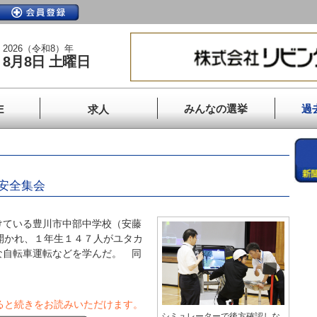
2026（令和8）年
8月8日 土曜日
みんなの選挙
過
E
求人
安全集会
ている豊川市中部中学校（安藤
開かれ、１年生１４７人がユタカ
な自転車運転などを学んだ。 同
ると続きをお読みいただけます。
シミュレーターで後方確認しな