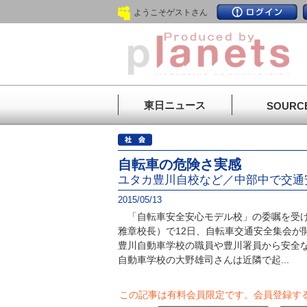
ようこそゲストさん
東日ニュース
SOURC
自転車の危険さ実感
ユタカ豊川自校など／中部中で交通
2015/05/13
「自転車安全安心モデル校」の委嘱を受け
雅章校長）で12日、自転車交通安全集会が
豊川自動車学校の職員や豊川署員から安全
自動車学校の大野雄司さんは近隣で起...
この記事は有料会員限定です。
会員登録す