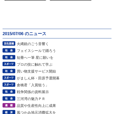
2015/07/06 のニュース
火縄銃のごう音響く
フェイスシールで踊ろう
短冊へ一筆 星に願いを
プロの技に触れて学ぶ
買い物支援サービス開始
がましん杯・田原予選開幕
倉橋君「入賞狙う」
戦争関係の資料展示
三河湾の魅力ＰＲ
品質や生産性向上に成果
風つかみ地元消費拡大を