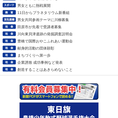
男女ともに熱戦展開
11日からプラネタリウム新番組
男女共同参画テーマに川柳募集
田原市が先着で受講者募集
川向東貝津遺跡の発掘調査説明会
豊橋で国際おやこふれあい運動会
献身的活動の団体顕彰
まちづくりへ第一歩
企業誘致 成功事例など発表
創造することはあきらめないこと