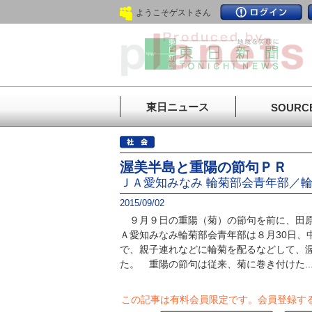
ようこそゲストさん
東日ニュース
SOURC
渥美半島と重陽の節句ＰＲ
ＪＡ愛知みなみ 輪菊部会青年部／
2015/09/02
９月９日の重陽（菊）の節句を前に、田原
Ａ愛知みなみ輪菊部会青年部は８月30日、
で、親子連れなどに輪菊を配るなどして、
た。 重陽の節句は従来、菊に巻き付けた..
この記事は有料会員限定です。
会員登録す