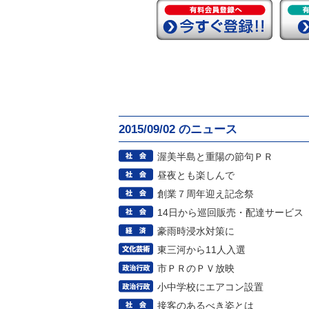
2015/09/02 のニュース
渥美半島と重陽の節句ＰＲ
昼夜とも楽しんで
創業７周年迎え記念祭
14日から巡回販売・配達サービス
豪雨時浸水対策に
東三河から11人入選
市ＰＲのＰＶ放映
小中学校にエアコン設置
接客のあるべき姿とは