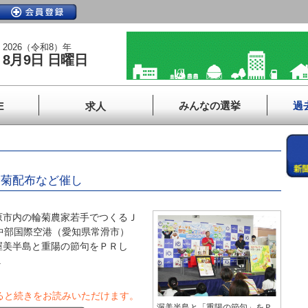
2026（令和8）年
8月9日 日曜日
みんなの選挙
過
E
求人
輪菊配布など催し
市内の輪菊農家若手でつくるＪ
中部国際空港（愛知県常滑市）
渥美半島と重陽の節句をＰＲし
.
ると続きをお読みいただけます。
渥美半島と「重陽の節句」をＰ