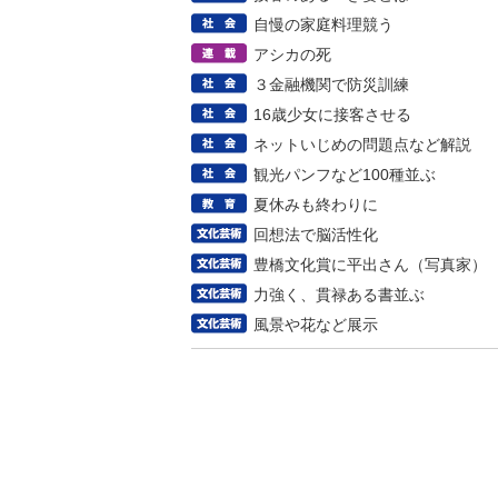
自慢の家庭料理競う
アシカの死
３金融機関で防災訓練
16歳少女に接客させる
ネットいじめの問題点など解説
観光パンフなど100種並ぶ
夏休みも終わりに
回想法で脳活性化
豊橋文化賞に平出さん（写真家）
力強く、貫禄ある書並ぶ
風景や花など展示