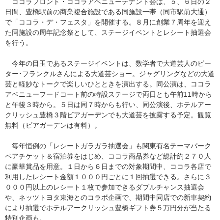
ココラフロント・ココラアベニューテナント会は、５、６日の２
日間、豊橋駅前の商業複合施設である同施設一帯（同市駅前大通）
で「ココラ・デ・フェスタ」を開催する。８月に創業７周年を迎え
た同施設の周年記念祭として、ステージイベントとレシート抽選会
を行う。
今年の目玉であるステージイベントは、数学者で大道芸人のピー
ター･フランクルさんによる大道芸ショー。ジャグリングなどの大道
芸と軽妙なトークで楽しいひとときを演出する。同公演は、ココラ
アベニューフードコート前の特設ステージで両日とも午前11時から
と午後３時から。５日は同７時からも行い、同公演後、ホテルアー
クリッシュ豊橋３階ビアガーデンでも大道芸を披露する予定。観覧
無料（ビアガーデンは有料）。
毎年恒例の「レシートガラガラ抽選会」も関東有名テーマパーク
ペアチケット＆宿泊券をはじめ、ココラ商品券など総計約２７０人
に豪華賞品を用意。１日から６日までの対象期間中、ココラ各店で
利用したレシート金額１０００円ごとに１回抽選できる。さらに３
０００円以上のレシート１枚で参加できるダブルチャンス抽選会
や、ネッツトヨタ東海とのコラボ企画で、期間中同店での新車契約
により抽選でホテルアークリッシュ豊橋ギフト券５万円分が当たる
特別企画も。