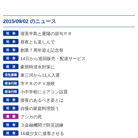
2015/09/02 のニュース
渥美半島と重陽の節句ＰＲ
昼夜とも楽しんで
創業７周年迎え記念祭
14日から巡回販売・配達サービス
豪雨時浸水対策に
東三河から11人入選
市ＰＲのＰＶ放映
小中学校にエアコン設置
接客のあるべき姿とは
自慢の家庭料理競う
アシカの死
３金融機関で防災訓練
16歳少女に接客させる