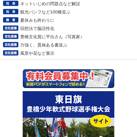
ネットいじめの問題点など解説
観光パンフなど100種並ぶ
夏休みも終わりに
回想法で脳活性化
豊橋文化賞に平出さん（写真家）
力強く、貫禄ある書並ぶ
風景や花など展示