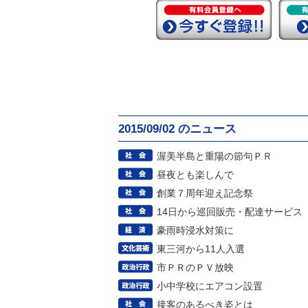
2015/09/02 のニュース
渥美半島と重陽の節句ＰＲ
昼夜とも楽しんで
創業７周年迎え記念祭
14日から巡回販売・配達サービス
豪雨時浸水対策に
東三河から11人入選
市ＰＲのＰＶ放映
小中学校にエアコン設置
接客のあるべき姿とは