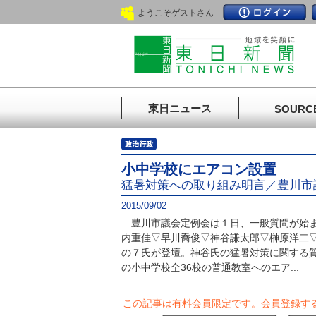
ようこそゲストさん
東日ニュース
SOURC
小中学校にエアコン設置
猛暑対策への取り組み明言／豊川市
2015/09/02
豊川市議会定例会は１日、一般質問が始ま
内重佳▽早川喬俊▽神谷謙太郎▽榊原洋二▽
の７氏が登壇。神谷氏の猛暑対策に関する
の小中学校全36校の普通教室へのエア...
この記事は有料会員限定です。
会員登録す