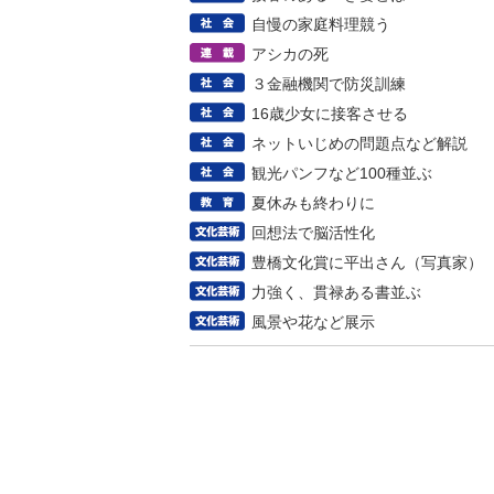
自慢の家庭料理競う
アシカの死
３金融機関で防災訓練
16歳少女に接客させる
ネットいじめの問題点など解説
観光パンフなど100種並ぶ
夏休みも終わりに
回想法で脳活性化
豊橋文化賞に平出さん（写真家）
力強く、貫禄ある書並ぶ
風景や花など展示