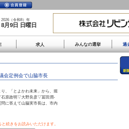
2026（令和8）年
8月9日 日曜日
みんなの選挙
過
E
求人
議会定例会で山脇市長
り、「とよかわ未来」から、堀
石原政明▽大野良彦▽冨田潤‐
質問に答えて山脇実市長は、市内
ると続きをお読みいただけます。