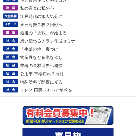
地元野菜使った料理コン
私の音楽は私の心
江戸時代の旅人気分に
東三河勢２校２回戦へ
最後の「挑戦」が始まる
想い伝わるチラシ作成セミナー
「生誕の地」裏づけ
物産展など多彩な催し
豊橋の食材世界へ発信
公用車 車検切れ３カ月
特殊塗料で闇夜に光る
ＴＰＰ 国民へもっと情報を