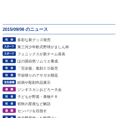
2015/09/06 のニュース
多彩な新グッズ発売
東三河少年軟式野球がましん杯
フェニックスが新チーム発表
ほの国自然ソムリエ養成
「完全版」復刻ＣＤ販売
宇宙帰りのアサガオ開花
絵画や彫刻作品展示
ジンギスカンおどろー大会
子どもが野菜・果物ＰＲ
初秋の星座など解説
センバツを目指す