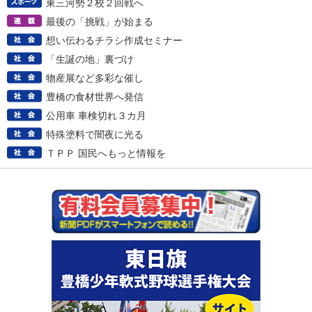
東三河勢２校２回戦へ
最後の「挑戦」が始まる
想い伝わるチラシ作成セミナー
「生誕の地」裏づけ
物産展など多彩な催し
豊橋の食材世界へ発信
公用車 車検切れ３カ月
特殊塗料で闇夜に光る
ＴＰＰ 国民へもっと情報を