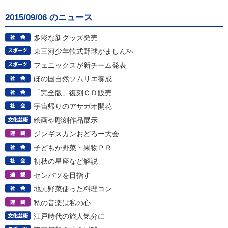
2015/09/06 のニュース
多彩な新グッズ発売
東三河少年軟式野球がましん杯
フェニックスが新チーム発表
ほの国自然ソムリエ養成
「完全版」復刻ＣＤ販売
宇宙帰りのアサガオ開花
絵画や彫刻作品展示
ジンギスカンおどろー大会
子どもが野菜・果物ＰＲ
初秋の星座など解説
センバツを目指す
地元野菜使った料理コン
私の音楽は私の心
江戸時代の旅人気分に