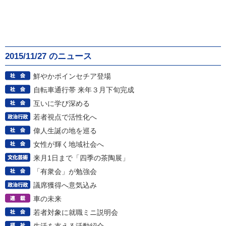
2015/11/27 のニュース
鮮やかポインセチア登場
自転車通行帯 来年３月下旬完成
互いに学び深める
若者視点で活性化へ
偉人生誕の地を巡る
女性が輝く地域社会へ
来月1日まで「四季の茶陶展」
「有衆会」が勉強会
議席獲得へ意気込み
車の未来
若者対象に就職ミニ説明会