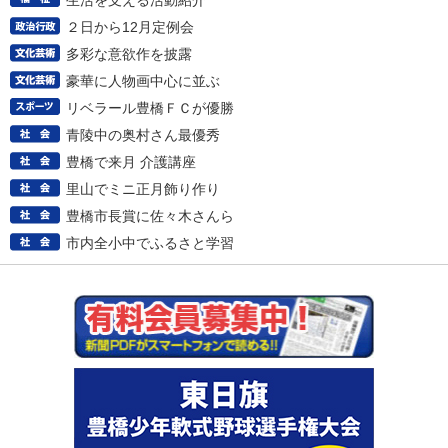
生活を支える活動紹介
２日から12月定例会
多彩な意欲作を披露
豪華に人物画中心に並ぶ
リベラール豊橋ＦＣが優勝
青陵中の奥村さん最優秀
豊橋で来月 介護講座
里山でミニ正月飾り作り
豊橋市長賞に佐々木さんら
市内全小中でふるさと学習