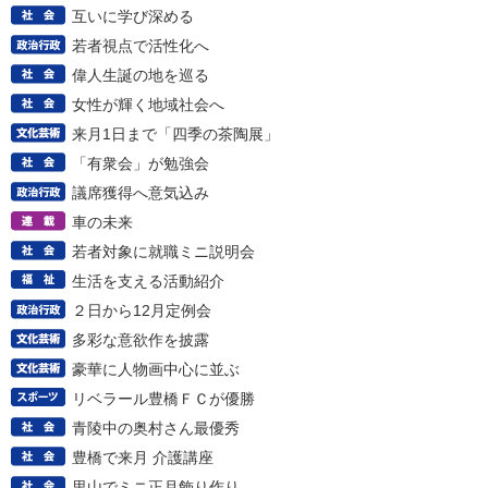
互いに学び深める
若者視点で活性化へ
偉人生誕の地を巡る
女性が輝く地域社会へ
来月1日まで「四季の茶陶展」
「有衆会」が勉強会
議席獲得へ意気込み
車の未来
若者対象に就職ミニ説明会
生活を支える活動紹介
２日から12月定例会
多彩な意欲作を披露
豪華に人物画中心に並ぶ
リベラール豊橋ＦＣが優勝
青陵中の奥村さん最優秀
豊橋で来月 介護講座
里山でミニ正月飾り作り