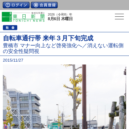
2026（令和8）年
8月6日 木曜日
自転車通行帯 来年３月下旬完成
豊橋市 マナー向上など啓発強化へ／消えない運転側
の安全性疑問視
2015/11/27