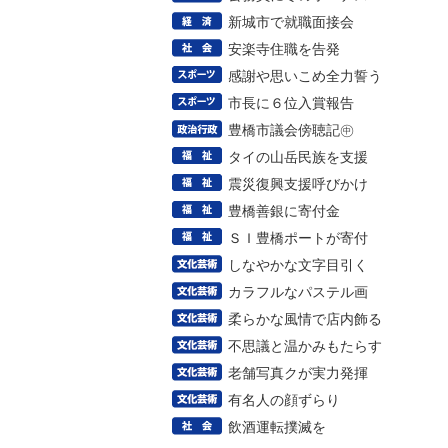
新城市で就職面接会
安楽寺住職を告発
感謝や思いこめ全力誓う
市長に６位入賞報告
豊橋市議会傍聴記㊥
タイの山岳民族を支援
震災復興支援呼びかけ
豊橋善銀に寄付金
ＳＩ豊橋ポートが寄付
しなやかな文字目引く
カラフルなパステル画
柔らかな風情で店内飾る
不思議と温かみもたらす
老舗写真クが実力発揮
有名人の顔ずらり
飲酒運転撲滅を