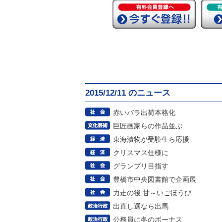
2015/12/11 のニュース
赤いバラ出荷本格化
巨匠画家らの作品並ぶ
東海漬物が受験生ら応援
クリスマス仕様に
グランプリ目指す
豊橋市中央図書館で企画展
力走の後 甘～いごほうび
出直し選なら出馬
公務員に冬のボーナス