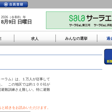
2026（令和8）年
8月9日 日曜日
みんなの選挙
過
E
求人
ーラム）は、１万人が従事して
た。 この地区では約１００社が
同避難訓練さえ難しい。特に避難
ると続きをお読みいただけます。