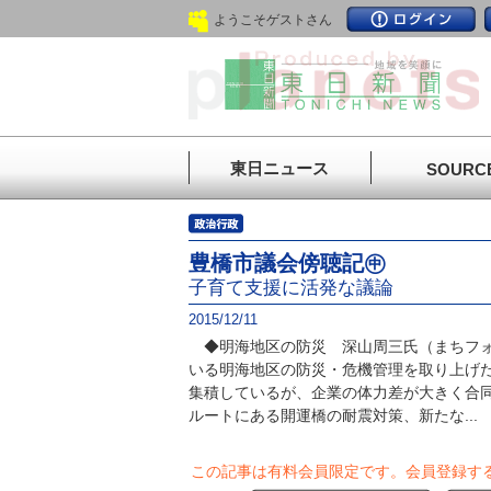
ようこそゲストさん
東日ニュース
SOURC
豊橋市議会傍聴記㊥
子育て支援に活発な議論
2015/12/11
◆明海地区の防災 深山周三氏（まちフォ
いる明海地区の防災・危機管理を取り上げ
集積しているが、企業の体力差が大きく合
ルートにある開運橋の耐震対策、新たな...
この記事は有料会員限定です。
会員登録す