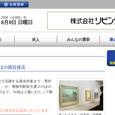
2026（令和8）年
8月9日 日曜日
みんなの選挙
過
E
求人
／ほの国百貨店
で活躍する著名作家まで、秀作
』」が、豊橋市駅前大通２のほの
3日まで。今回は２週にわたって開
ると続きをお読みいただけます。
見ごたえある「日本画・洋画秀