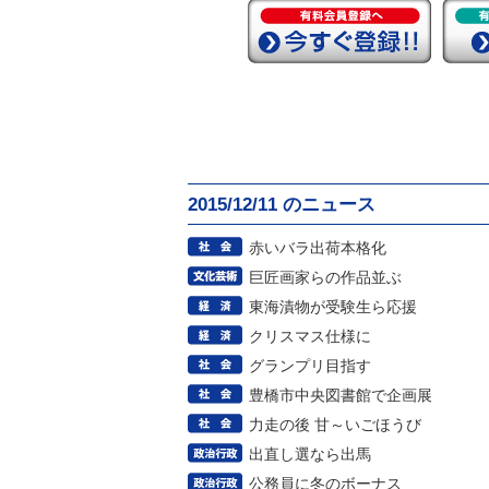
2015/12/11 のニュース
赤いバラ出荷本格化
巨匠画家らの作品並ぶ
東海漬物が受験生ら応援
クリスマス仕様に
グランプリ目指す
豊橋市中央図書館で企画展
力走の後 甘～いごほうび
出直し選なら出馬
公務員に冬のボーナス