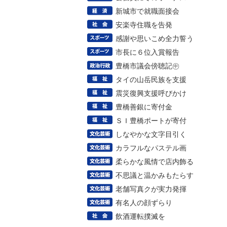
新城市で就職面接会
安楽寺住職を告発
感謝や思いこめ全力誓う
市長に６位入賞報告
豊橋市議会傍聴記㊥
タイの山岳民族を支援
震災復興支援呼びかけ
豊橋善銀に寄付金
ＳＩ豊橋ポートが寄付
しなやかな文字目引く
カラフルなパステル画
柔らかな風情で店内飾る
不思議と温かみもたらす
老舗写真クが実力発揮
有名人の顔ずらり
飲酒運転撲滅を