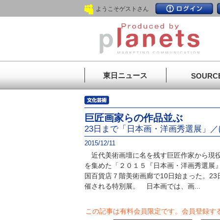
ようこそゲストさん
東日ニュース
SOURC
巨匠画家らの作品並ぶ
23日まで「日本画・洋画秀選展」
2015/12/11
近代美術画壇に名を残す巨匠作家から現役
を集めた「２０１５『日本画・洋画秀選展
国百貨店７階美術画廊で10日始まった。2
催される特別展。 日本画では、画...
この記事は有料会員限定です。
会員登録す