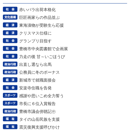
赤いバラ出荷本格化
巨匠画家らの作品並ぶ
東海漬物が受験生ら応援
クリスマス仕様に
グランプリ目指す
豊橋市中央図書館で企画展
力走の後 甘～いごほうび
出直し選なら出馬
公務員に冬のボーナス
新城市で就職面接会
安楽寺住職を告発
感謝や思いこめ全力誓う
市長に６位入賞報告
豊橋市議会傍聴記㊥
タイの山岳民族を支援
震災復興支援呼びかけ