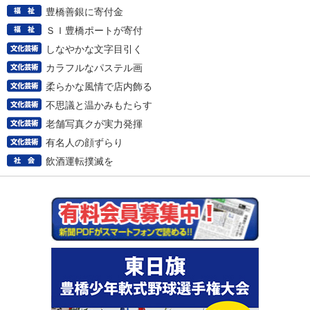
豊橋善銀に寄付金
ＳＩ豊橋ポートが寄付
しなやかな文字目引く
カラフルなパステル画
柔らかな風情で店内飾る
不思議と温かみもたらす
老舗写真クが実力発揮
有名人の顔ずらり
飲酒運転撲滅を