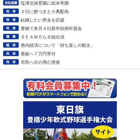
塩津北保育園に絵本寄贈
２日に餅つきと小凧配布
結婚したい男女を応援
豊橋で来月４日新年恒例年賀会
ＳＥＡＭＯら９組出演
県内経済について「持ち直しの動き」
善銀へ７万円寄付
市民へ火の用心啓発