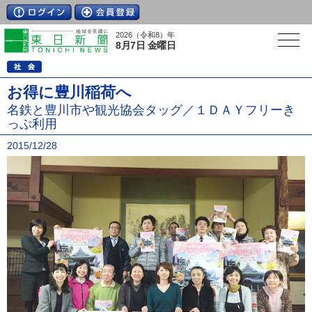
2026（令和8）年
8月7日 金曜日
お得に豊川稲荷へ
名鉄と豊川市や観光協会タッグ／１ＤＡＹフリーき
っぷ利用
2015/12/28