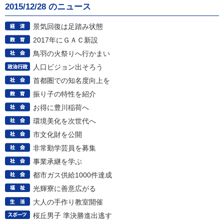
2015/12/28 のニュース
景気回復は足踏み状態
2017年にＧＡＣ新設
鳥羽の火祭りへ行かまい
人口ビジョン出そろう
首都圏での知名度向上を
振り子の特性を紹介
お得に豊川稲荷へ
環境美化を次世代へ
市文化財を公開
非常勤学芸員を募集
事業承継を学ぶ
都市ガス供給1000件達成
光輝寮に善意広がる
大人の手作り教室開催
桜丘男子 準決勝進出逃す