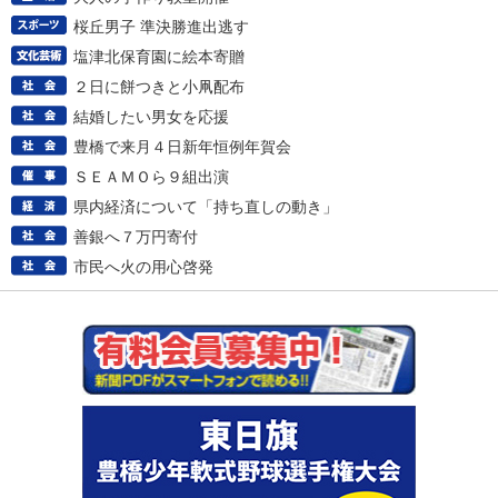
桜丘男子 準決勝進出逃す
塩津北保育園に絵本寄贈
２日に餅つきと小凧配布
結婚したい男女を応援
豊橋で来月４日新年恒例年賀会
ＳＥＡＭＯら９組出演
県内経済について「持ち直しの動き」
善銀へ７万円寄付
市民へ火の用心啓発