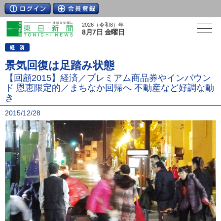
2026（令和8）年
8月7日 金曜日
景気回復は足踏み状態
【回顧2015】経済／プレミアム商品券やインバウン
ド 恩恵限定的／まちなか回帰へ 不動産など好調な動
き
2015/12/28