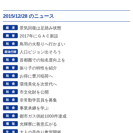
2015/12/28 のニュース
景気回復は足踏み状態
2017年にＧＡＣ新設
鳥羽の火祭りへ行かまい
人口ビジョン出そろう
首都圏での知名度向上を
振り子の特性を紹介
お得に豊川稲荷へ
環境美化を次世代へ
市文化財を公開
非常勤学芸員を募集
事業承継を学ぶ
都市ガス供給1000件達成
光輝寮に善意広がる
大人の手作り教室開催