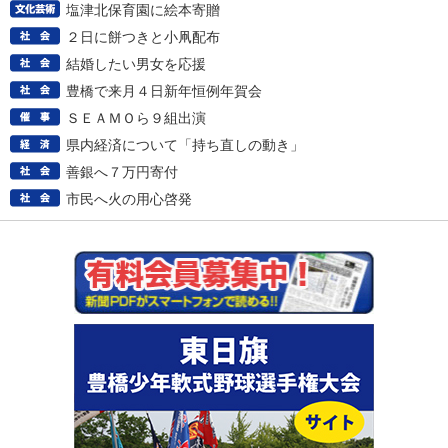
塩津北保育園に絵本寄贈
２日に餅つきと小凧配布
結婚したい男女を応援
豊橋で来月４日新年恒例年賀会
ＳＥＡＭＯら９組出演
県内経済について「持ち直しの動き」
善銀へ７万円寄付
市民へ火の用心啓発