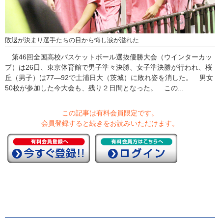
敗退が決まり選手たちの目から悔し涙が溢れた
第46回全国高校バスケットボール選抜優勝大会（ウインターカッ
プ）は26日、東京体育館で男子準々決勝、女子準決勝が行われ、桜
丘（男子）は77―92で土浦日大（茨城）に敗れ姿を消した。 男女
50校が参加した今大会も、残り２日間となった。 この...
この記事は有料会員限定です。
会員登録すると続きをお読みいただけます。