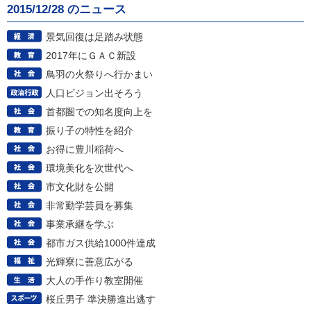
2015/12/28 のニュース
景気回復は足踏み状態
2017年にＧＡＣ新設
鳥羽の火祭りへ行かまい
人口ビジョン出そろう
首都圏での知名度向上を
振り子の特性を紹介
お得に豊川稲荷へ
環境美化を次世代へ
市文化財を公開
非常勤学芸員を募集
事業承継を学ぶ
都市ガス供給1000件達成
光輝寮に善意広がる
大人の手作り教室開催
桜丘男子 準決勝進出逃す