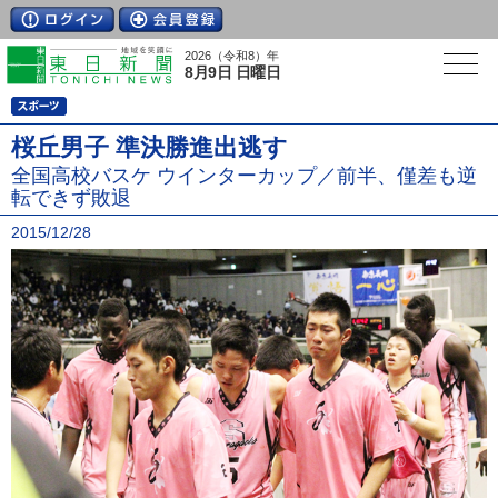
2026（令和8）年
8月9日 日曜日
桜丘男子 準決勝進出逃す
全国高校バスケ ウインターカップ／前半、僅差も逆
転できず敗退
2015/12/28