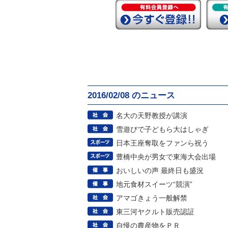
2016/02/08 のニュース
名大の天野教授が講演
雪遊びで子どもら大はしゃぎ
日本王座奪取をファンら祝う
豊橋中央が男女で東海大会出場
おいしいの声 最終日も盛況
地元食材スイーツ“競演”
アマゴきょう一般解禁
東三河ヤクルト販売認証
自慢の農産物をＰＲ