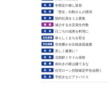
冬限定の催し延長
「歴女」白駒さんが講演
契約社員を１人募集
減少する火災発生件数
日ごろの成果を料理に
春らしくまちを彩る
音色響かせ伝統楽器披露
美しく健康に！
北朝鮮ミサイル発射
南向きの家は建てるな
住宅ローン控除確定申告会開く
手続きなどアドバイス