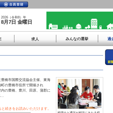
2026（令和8）年
8月7日 金曜日
みんなの選挙
過
E
求人
豊橋市国際交流協会主催、東海
橋町の豊橋市役所で開催され
管内の豊橋、豊川、田原、蒲郡に
..
ると続きをお読みいただけます。
税理士と通訳が相談にあたる様