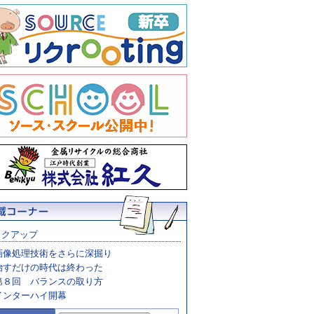
ックアップ
画像処理技術をさらに深掘り
治すだけの時代は終わった
第８回 バランスの取り方
インターハイ開幕