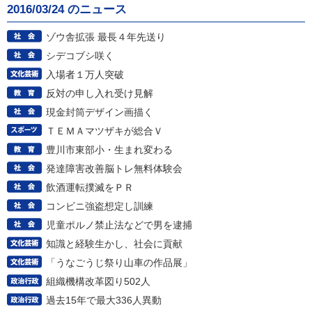
2016/03/24 のニュース
ゾウ舎拡張 最長４年先送り
シデコブシ咲く
入場者１万人突破
反対の申し入れ受け見解
現金封筒デザイン画描く
ＴＥＭＡマツザキが総合Ｖ
豊川市東部小・生まれ変わる
発達障害改善脳トレ無料体験会
飲酒運転撲滅をＰＲ
コンビニ強盗想定し訓練
児童ポルノ禁止法などで男を逮捕
知識と経験生かし、社会に貢献
「うなごうじ祭り山車の作品展」
組織機構改革図り502人
過去15年で最大336人異動