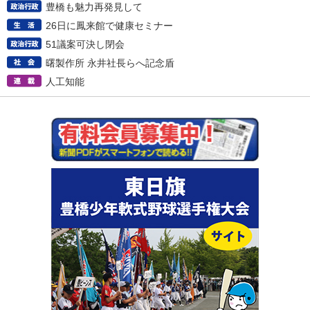
豊橋も魅力再発見して
26日に鳳来館で健康セミナー
51議案可決し閉会
曙製作所 永井社長らへ記念盾
人工知能