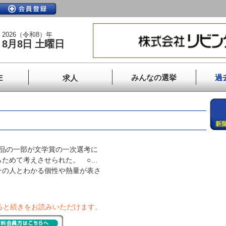
2026（令和8）年
8月8日 土曜日
みんなの選挙
過
E
求人
品の一部が文学賞の一次選考に
らためて考えさせられた。 ○…
その人とわかる個性や熱量が表さ
ると続きをお読みいただけます。