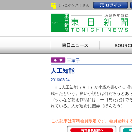
ようこそゲストさん
東日ニュース
SOURC
三猿子
人工知能
2016/03/24
○…人工知能（ＡＩ）が小説を書いた。作
残ったという。良い小説とは何だろうとあ
ゴッホなど芸術作品には、一目見ただけで
れている。人が運命に翻弄（ほんろう）...
この記事は有料会員限定です。
会員登録す