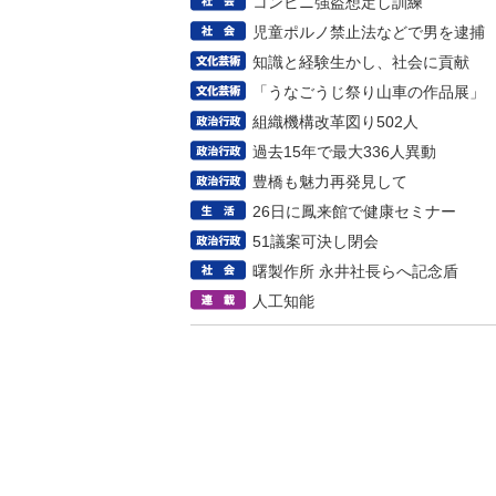
コンビニ強盗想定し訓練
児童ポルノ禁止法などで男を逮捕
知識と経験生かし、社会に貢献
「うなごうじ祭り山車の作品展」
組織機構改革図り502人
過去15年で最大336人異動
豊橋も魅力再発見して
26日に鳳来館で健康セミナー
51議案可決し閉会
曙製作所 永井社長らへ記念盾
人工知能