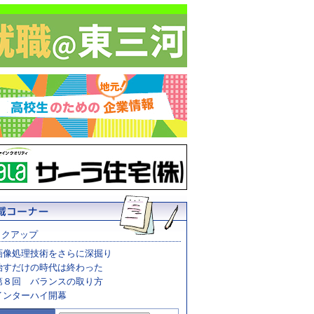
ックアップ
画像処理技術をさらに深掘り
治すだけの時代は終わった
第８回 バランスの取り方
インターハイ開幕