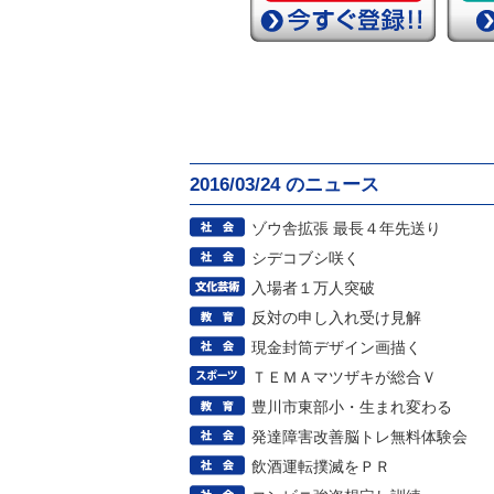
2016/03/24 のニュース
ゾウ舎拡張 最長４年先送り
シデコブシ咲く
入場者１万人突破
反対の申し入れ受け見解
現金封筒デザイン画描く
ＴＥＭＡマツザキが総合Ｖ
豊川市東部小・生まれ変わる
発達障害改善脳トレ無料体験会
飲酒運転撲滅をＰＲ