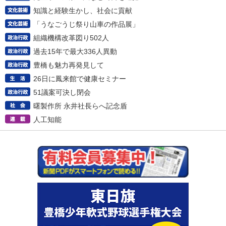
知識と経験生かし、社会に貢献
「うなごうじ祭り山車の作品展」
組織機構改革図り502人
過去15年で最大336人異動
豊橋も魅力再発見して
26日に鳳来館で健康セミナー
51議案可決し閉会
曙製作所 永井社長らへ記念盾
人工知能