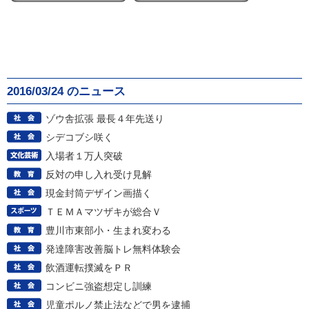
2016/03/24 のニュース
ゾウ舎拡張 最長４年先送り
シデコブシ咲く
入場者１万人突破
反対の申し入れ受け見解
現金封筒デザイン画描く
ＴＥＭＡマツザキが総合Ｖ
豊川市東部小・生まれ変わる
発達障害改善脳トレ無料体験会
飲酒運転撲滅をＰＲ
コンビニ強盗想定し訓練
児童ポルノ禁止法などで男を逮捕