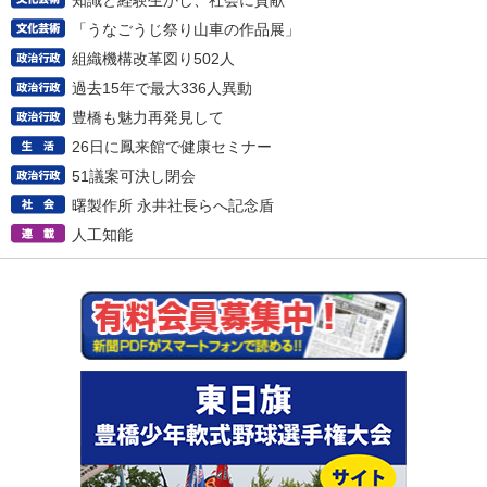
知識と経験生かし、社会に貢献
「うなごうじ祭り山車の作品展」
組織機構改革図り502人
過去15年で最大336人異動
豊橋も魅力再発見して
26日に鳳来館で健康セミナー
51議案可決し閉会
曙製作所 永井社長らへ記念盾
人工知能