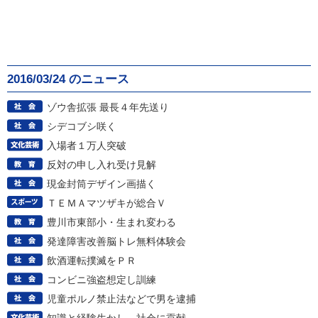
2016/03/24 のニュース
ゾウ舎拡張 最長４年先送り
シデコブシ咲く
入場者１万人突破
反対の申し入れ受け見解
現金封筒デザイン画描く
ＴＥＭＡマツザキが総合Ｖ
豊川市東部小・生まれ変わる
発達障害改善脳トレ無料体験会
飲酒運転撲滅をＰＲ
コンビニ強盗想定し訓練
児童ポルノ禁止法などで男を逮捕