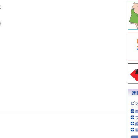
に
害
ピ