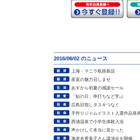
2016/06/02 のニュース
上海・マニラ航路新設
産直の魅力召しませ
あすから初夏の感謝セール
「鮎の日」串打ちなど学ぶ
広島目指しタスキつなぐ
手作りジャムイラスト入選作品発
西浦温泉で小学生体験入浴
声かけして本当に良かった
海老名香葉子さん講演会を開催