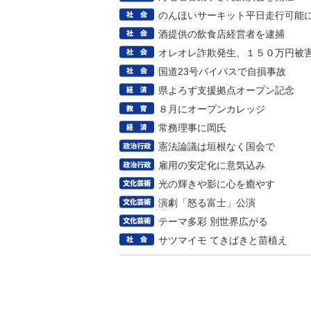
のんほいサーキット平日走行可能
酒提供の飲食店経営者を逮捕
オレオレ詐欺発生、１５０万円被
国道23号バイパスで自損事故
県よろず支援拠点オープン記念
８月にオープンカレッジ
常務理事に岡氏
憲法論議は垣根なく国会で
雇用の安定化に意気込み
光の輝きや影に心を癒やす
演劇「怒る富士」公演
テーマ多彩 別世界広がる
サツマイモ てきぱきと苗植え