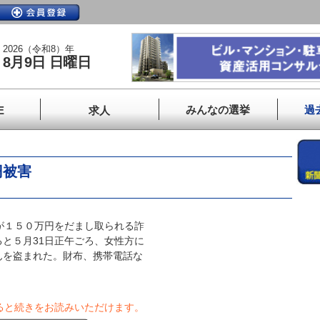
2026（令和8）年
8月9日 日曜日
みんなの選挙
過
E
求人
円被害
が１５０万円をだまし取られる詐
と５月31日正午ごろ、女性方に
んを盗まれた。財布、携帯電話な
ると続きをお読みいただけます。