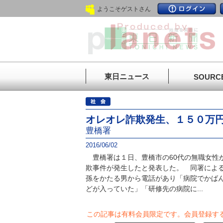
ようこそゲストさん
東日ニュース
SOURC
オレオレ詐欺発生、１５０万
豊橋署
2016/06/02
豊橋署は１日、豊橋市の60代の無職女性
欺事件が発生したと発表した。 同署による
孫をかたる男から電話があり「病院でかば
どが入っていた」「研修先の病院に...
この記事は有料会員限定です。
会員登録す