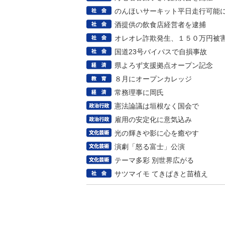
のんほいサーキット平日走行可能
酒提供の飲食店経営者を逮捕
オレオレ詐欺発生、１５０万円被
国道23号バイパスで自損事故
県よろず支援拠点オープン記念
８月にオープンカレッジ
常務理事に岡氏
憲法論議は垣根なく国会で
雇用の安定化に意気込み
光の輝きや影に心を癒やす
演劇「怒る富士」公演
テーマ多彩 別世界広がる
サツマイモ てきぱきと苗植え