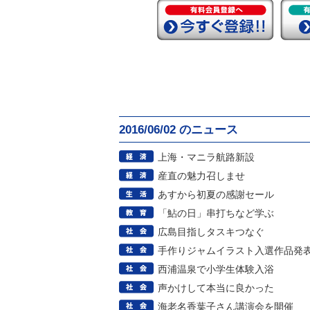
2016/06/02 のニュース
上海・マニラ航路新設
産直の魅力召しませ
あすから初夏の感謝セール
「鮎の日」串打ちなど学ぶ
広島目指しタスキつなぐ
手作りジャムイラスト入選作品発
西浦温泉で小学生体験入浴
声かけして本当に良かった
海老名香葉子さん講演会を開催