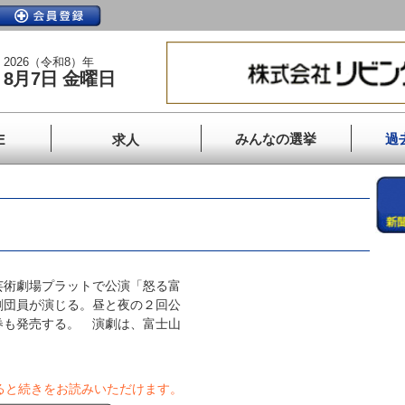
2026（令和8）年
8月7日 金曜日
みんなの選挙
過
E
求人
中
術劇場プラットで公演「怒る富
劇団員が演じる。昼と夜の２回公
券も発売する。 演劇は、富士山
ると続きをお読みいただけます。