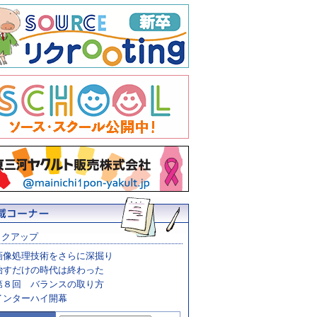
ックアップ
画像処理技術をさらに深掘り
治すだけの時代は終わった
第８回 バランスの取り方
インターハイ開幕