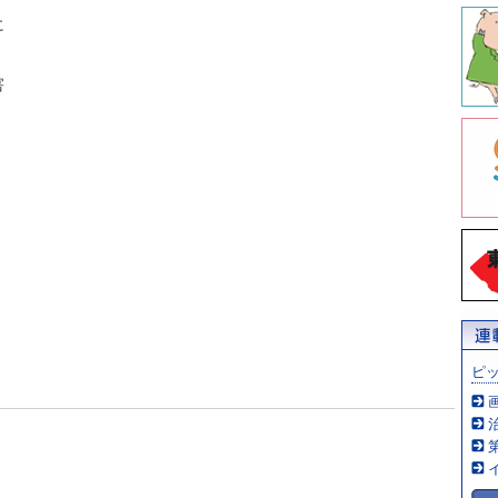
に
害
ピ