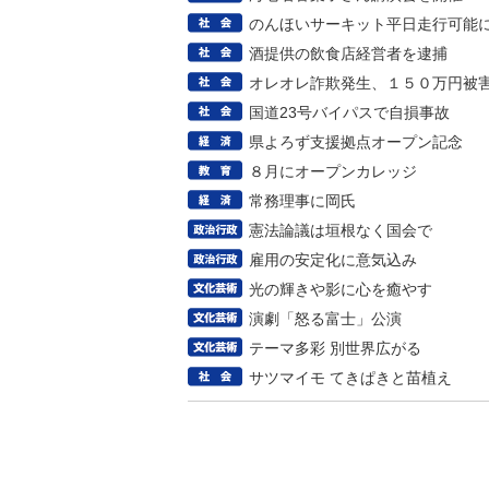
のんほいサーキット平日走行可能
酒提供の飲食店経営者を逮捕
オレオレ詐欺発生、１５０万円被
国道23号バイパスで自損事故
県よろず支援拠点オープン記念
８月にオープンカレッジ
常務理事に岡氏
憲法論議は垣根なく国会で
雇用の安定化に意気込み
光の輝きや影に心を癒やす
演劇「怒る富士」公演
テーマ多彩 別世界広がる
サツマイモ てきぱきと苗植え