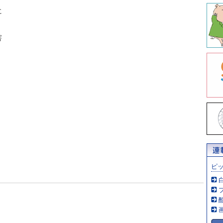
に
害
ピ