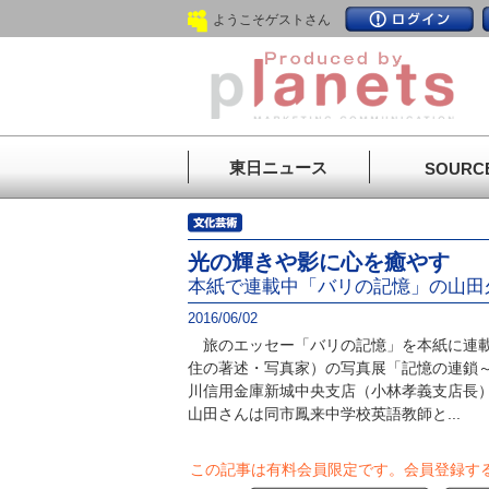
ようこそゲストさん
東日ニュース
SOURC
光の輝きや影に心を癒やす
本紙で連載中「バリの記憶」の山田
2016/06/02
旅のエッセー「バリの記憶」を本紙に連載
住の著述・写真家）の写真展「記憶の連鎖
川信用金庫新城中央支店（小林孝義支店長
山田さんは同市鳳来中学校英語教師と...
この記事は有料会員限定です。
会員登録す