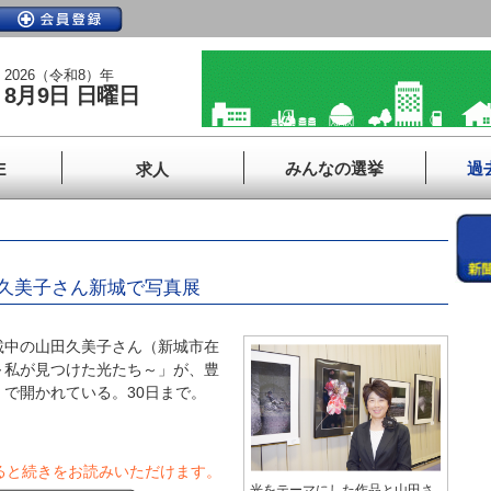
2026（令和8）年
8月9日 日曜日
みんなの選挙
過
E
求人
久美子さん新城で写真展
中の山田久美子さん（新城市在
～私が見つけた光たち～」が、豊
）で開かれている。30日まで。
ると続きをお読みいただけます。
光をテーマにした作品と山田さ