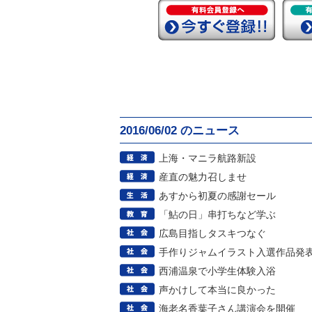
2016/06/02 のニュース
上海・マニラ航路新設
産直の魅力召しませ
あすから初夏の感謝セール
「鮎の日」串打ちなど学ぶ
広島目指しタスキつなぐ
手作りジャムイラスト入選作品発
西浦温泉で小学生体験入浴
声かけして本当に良かった
海老名香葉子さん講演会を開催