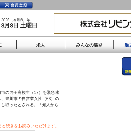
2026（令和8）年
8月8日 土曜日
みんなの選挙
過
E
求人
市の男子高校生（17）を緊急逮
、豊川市の自営業女性（63）の
まし取ったとされる。「知人から
ると続きをお読みいただけます。