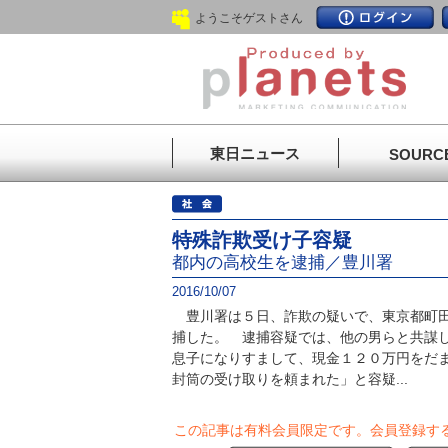
ようこそゲストさん
東日ニュース
SOURC
特殊詐欺受け子容疑
都内の高校生を逮捕／豊川署
2016/10/07
豊川署は５日、詐欺の疑いで、東京都町田
捕した。 逮捕容疑では、他の男らと共謀し
息子になりすまして、現金１２０万円をだ
封筒の受け取りを頼まれた」と容疑...
この記事は有料会員限定です。
会員登録す