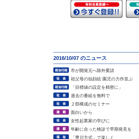
2016/10/07 のニュース
市が開発元へ除外要請
祖父母の似顔絵 園児の力作並ぶ
「目標値の設定を精密に」
過去の番組を無料で
２部構成のセミナー
面白いから
女性起業家の学びに
年齢に合った検診で早期発見を
「豊川方式」で楽しく