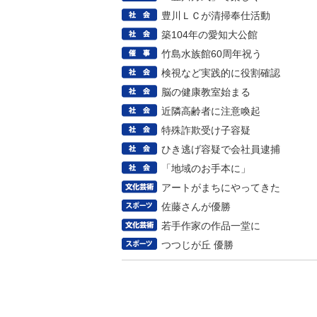
豊川ＬＣが清掃奉仕活動
築104年の愛知大公館
竹島水族館60周年祝う
検視など実践的に役割確認
脳の健康教室始まる
近隣高齢者に注意喚起
特殊詐欺受け子容疑
ひき逃げ容疑で会社員逮捕
「地域のお手本に」
アートがまちにやってきた
佐藤さんが優勝
若手作家の作品一堂に
つつじが丘 優勝